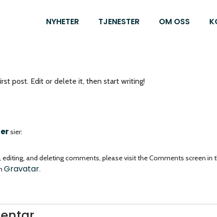
NYHETER
TJENESTER
OM OSS
K
t post. Edit or delete it, then start writing!
er
sier:
, editing, and deleting comments, please visit the Comments screen in 
Gravatar
om
.
entar